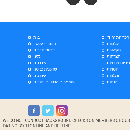
 הכרויות יהודי
בַּיִת
עלצוות
הצטרף עכשיו
תקשורת
כניסת חברים
הצלחות
עלינו
יניות פרטיות
שדכנים
חסויות
שדכנית כניסה
המלצות
אירועים
הנחות
מאמרים הכרויות יהודים
WE DO NOT CONDUCT BACKGROUND CHECKS ON MEMBERS OF OUR WE
DATING BOTH ONLINE AND OFFLINE.