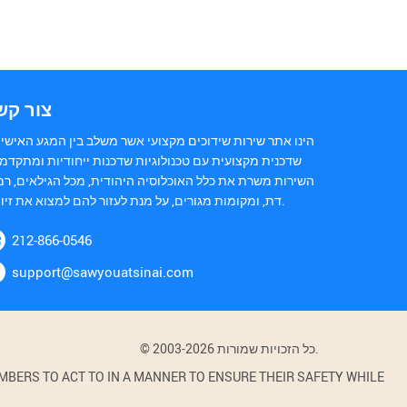
צור קש
הינו אתר שירות שידוכים מקצועי אשר משלב בין המגע האישי 
שדכנית מקצועית עם טכנולוגיות שדכנות ייחודיות ומתקדמו
השירות משרת את כלל האוכלוסיה היהודית, מכל הגילאים, רמ
דת, ומקומות מגורים, על מנת לעזור להם למצוא את זיווגם.
212-866-0546
support@sawyouatsinai.com
© 2003-2026 כל הזכויות שמורות.
BERS TO ACT TO IN A MANNER TO ENSURE THEIR SAFETY WHILE