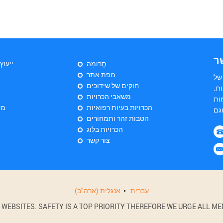
ר
תְרוּמָה
ייעוץ
מפת אתר
של
חוקים של שידוכים
ת.
משאבי הכרויות
ות
הכרויות בעיות רפואיות
מד
הטבות זהר ותמחורים
הכרויות בלוג
צור קשר
עִברִית
אנגלית (ארה"ב)
BSITES. SAFETY IS A TOP PRIORITY THEREFORE WE URGE ALL MEM