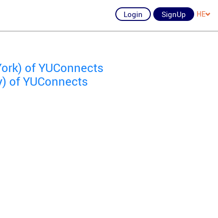
Login
SignUp
HE
York) of YUConnects
y) of YUConnects