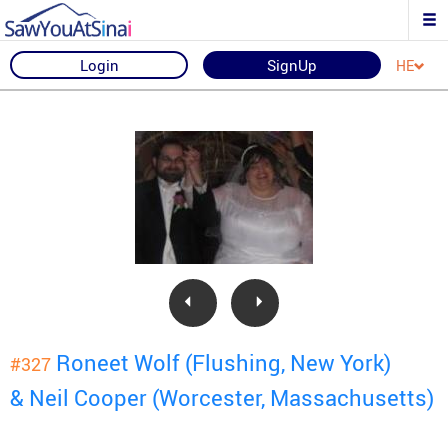
Login
SignUp
HE
Roneet Wolf (Flushing, New York)
#327
& Neil Cooper (Worcester, Massachusetts)