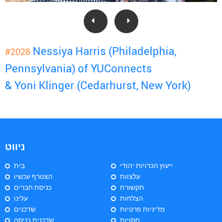
Nessiya Harris (Philadelphia,
#2028
Pennsylvania) of YUConnects
& Yoni Klinger (Cedarhurst, New York)
ניווט
ייעוץ הכרויות יהודי
בַּיִת
עלצוות
הצטרף עכשיו
תקשורת
כניסת חברים
הצלחות
עלינו
מדיניות פרטיות
שדכנים
חסויות
שדכנית כניסה