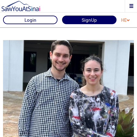
Login
SignUp
HE