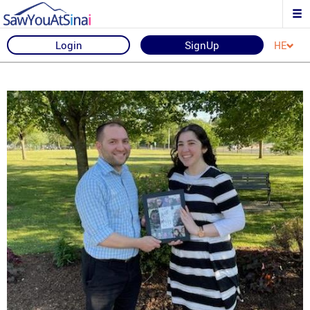
Login
SignUp
HE