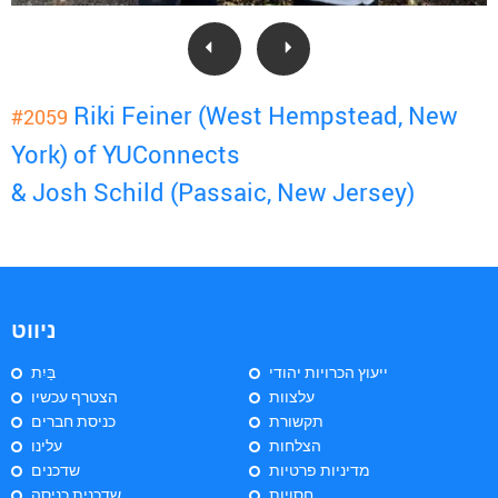
Riki Feiner (West Hempstead, New
#2059
York) of YUConnects
& Josh Schild (Passaic, New Jersey)
ניווט
ייעוץ הכרויות יהודי
בַּיִת
עלצוות
הצטרף עכשיו
תקשורת
כניסת חברים
הצלחות
עלינו
מדיניות פרטיות
שדכנים
חסויות
שדכנית כניסה