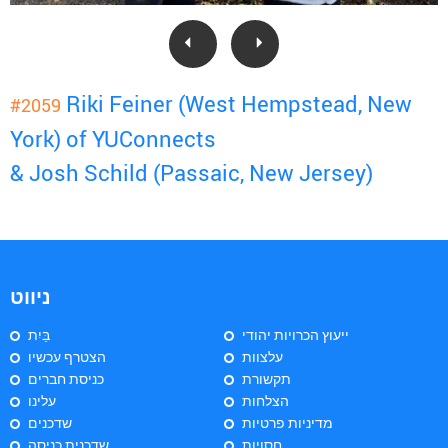
Riki Feiner (West Hempstead, New
#2059
York) of YUConnects
& Josh Schild (Passaic, New Jersey)
ניווט
ייעוץ הכרויות יהודי
בַּיִת
עלצוות
הצטרף עכשיו
תקשורת
כניסת חברים
הצלחות
עלינו
מדיניות פרטיות
שדכנים
חסויות
שדכנית כניסה