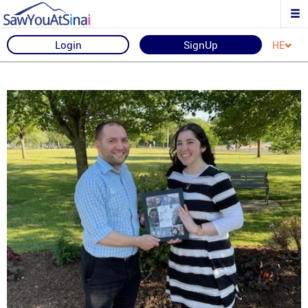
Login
SignUp
HE