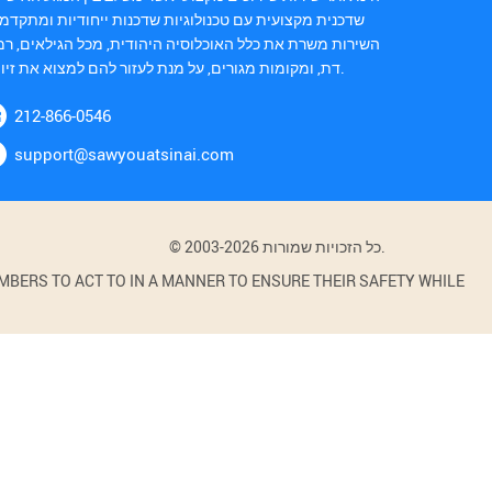
שדכנית מקצועית עם טכנולוגיות שדכנות ייחודיות ומתקדמו
השירות משרת את כלל האוכלוסיה היהודית, מכל הגילאים, רמ
דת, ומקומות מגורים, על מנת לעזור להם למצוא את זיווגם.
212-866-0546
support@sawyouatsinai.com
© 2003-2026 כל הזכויות שמורות.
BERS TO ACT TO IN A MANNER TO ENSURE THEIR SAFETY WHILE