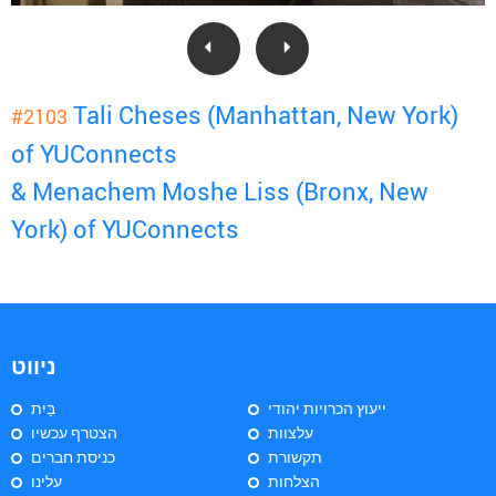
Tali Cheses (Manhattan, New York)
#2103
of YUConnects
& Menachem Moshe Liss (Bronx, New
York) of YUConnects
ניווט
ייעוץ הכרויות יהודי
בַּיִת
עלצוות
הצטרף עכשיו
תקשורת
כניסת חברים
הצלחות
עלינו