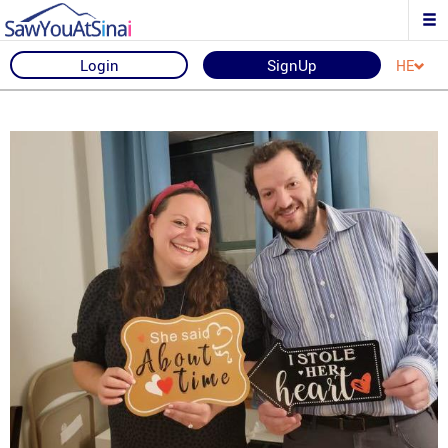
Login
SignUp
HE