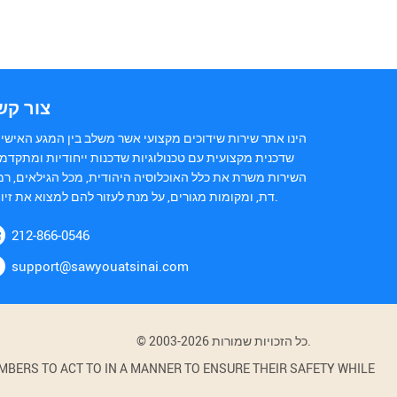
צור קש
הינו אתר שירות שידוכים מקצועי אשר משלב בין המגע האישי 
שדכנית מקצועית עם טכנולוגיות שדכנות ייחודיות ומתקדמו
השירות משרת את כלל האוכלוסיה היהודית, מכל הגילאים, רמ
דת, ומקומות מגורים, על מנת לעזור להם למצוא את זיווגם.
212-866-0546
support@sawyouatsinai.com
© 2003-2026 כל הזכויות שמורות.
BERS TO ACT TO IN A MANNER TO ENSURE THEIR SAFETY WHILE