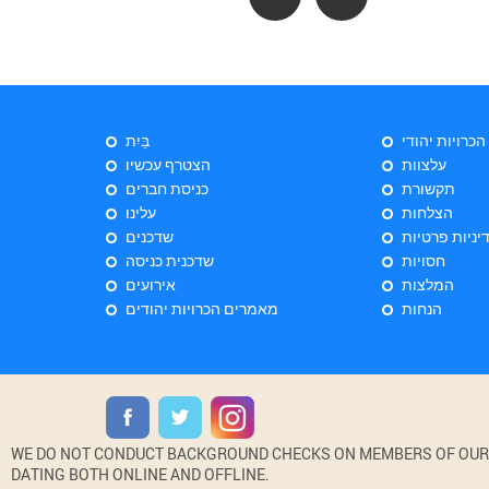
 הכרויות יהודי
בַּיִת
עלצוות
הצטרף עכשיו
תקשורת
כניסת חברים
הצלחות
עלינו
יניות פרטיות
שדכנים
חסויות
שדכנית כניסה
המלצות
אירועים
הנחות
מאמרים הכרויות יהודים
WE DO NOT CONDUCT BACKGROUND CHECKS ON MEMBERS OF OUR WE
DATING BOTH ONLINE AND OFFLINE.