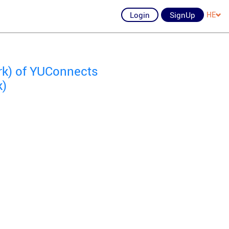
Login
SignUp
HE
ork) of YUConnects
k)