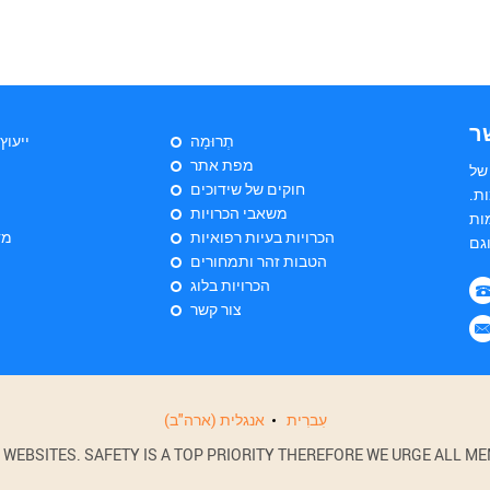
ר
תְרוּמָה
ייעוץ
מפת אתר
של
חוקים של שידוכים
ת.
משאבי הכרויות
ות
הכרויות בעיות רפואיות
מד
הטבות זהר ותמחורים
הכרויות בלוג
צור קשר
עִברִית
אנגלית (ארה"ב)
BSITES. SAFETY IS A TOP PRIORITY THEREFORE WE URGE ALL MEM