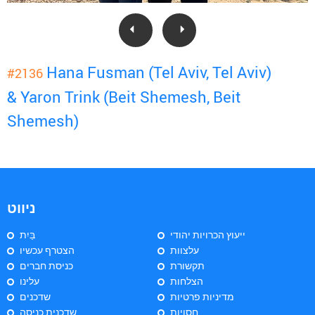
Hana Fusman (Tel Aviv, Tel Aviv)
#2136
& Yaron Trink (Beit Shemesh, Beit
Shemesh)
ניווט
ייעוץ הכרויות יהודי
בַּיִת
עלצוות
הצטרף עכשיו
תקשורת
כניסת חברים
הצלחות
עלינו
מדיניות פרטיות
שדכנים
חסויות
שדכנית כניסה