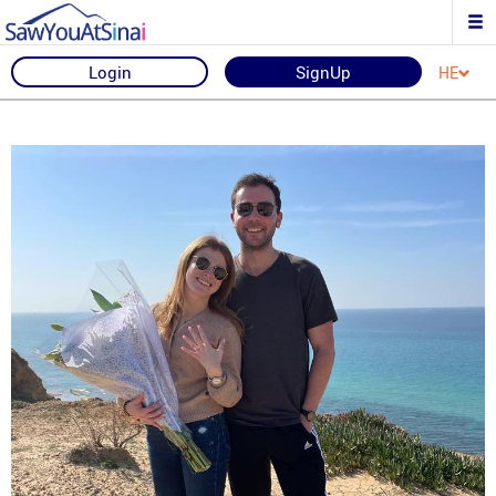
Login
SignUp
HE