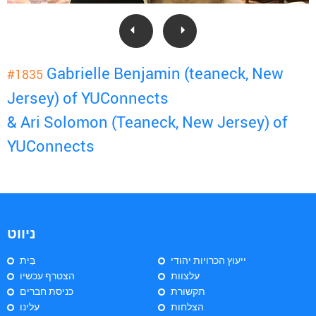
Gabrielle Benjamin (teaneck, New
#1835
Jersey) of YUConnects
& Ari Solomon (Teaneck, New Jersey) of
YUConnects
ניווט
ייעוץ הכרויות יהודי
בַּיִת
עלצוות
הצטרף עכשיו
תקשורת
כניסת חברים
הצלחות
עלינו