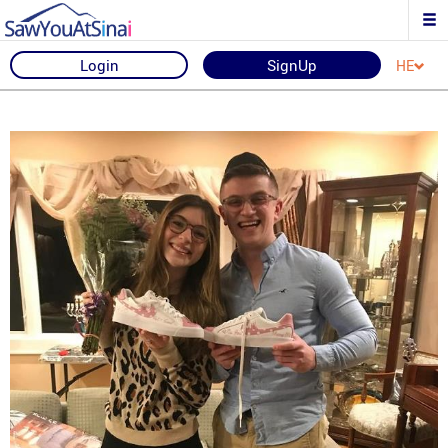
Login
SignUp
HE