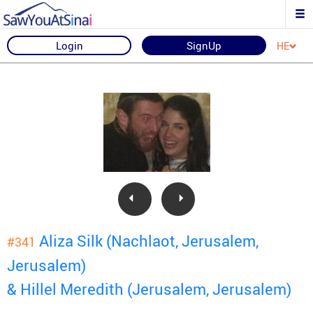
Login
SignUp
HE
Aliza Silk (Nachlaot, Jerusalem,
#341
Jerusalem)
& Hillel Meredith (Jerusalem, Jerusalem)