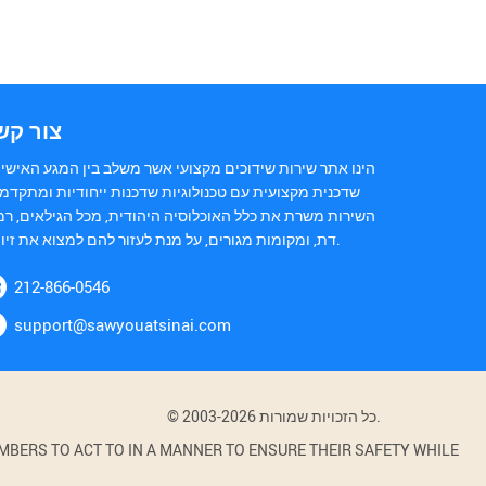
צור קש
הינו אתר שירות שידוכים מקצועי אשר משלב בין המגע האישי 
שדכנית מקצועית עם טכנולוגיות שדכנות ייחודיות ומתקדמו
השירות משרת את כלל האוכלוסיה היהודית, מכל הגילאים, רמ
דת, ומקומות מגורים, על מנת לעזור להם למצוא את זיווגם.
212-866-0546
support@sawyouatsinai.com
© 2003-2026 כל הזכויות שמורות.
BERS TO ACT TO IN A MANNER TO ENSURE THEIR SAFETY WHILE