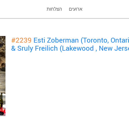
ארועים
הצלחות
#2239
Esti Zoberman (Toronto, Onta
& Sruly Freilich (Lakewood , New Je