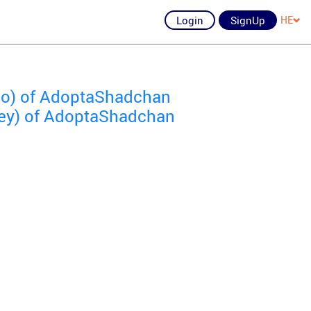
Login
SignUp
HE
rio) of AdoptaShadchan
rsey) of AdoptaShadchan