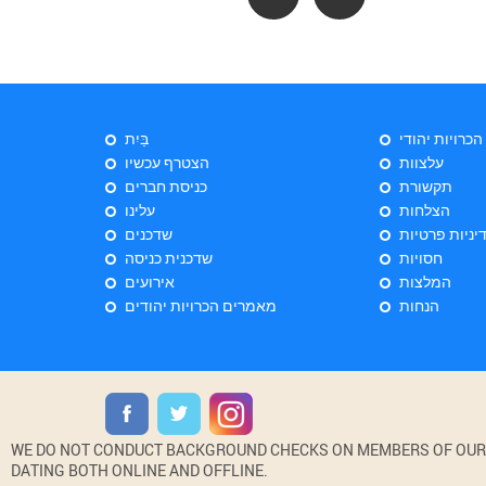
 הכרויות יהודי
בַּיִת
עלצוות
הצטרף עכשיו
תקשורת
כניסת חברים
הצלחות
עלינו
יניות פרטיות
שדכנים
חסויות
שדכנית כניסה
המלצות
אירועים
הנחות
מאמרים הכרויות יהודים
WE DO NOT CONDUCT BACKGROUND CHECKS ON MEMBERS OF OUR WE
DATING BOTH ONLINE AND OFFLINE.