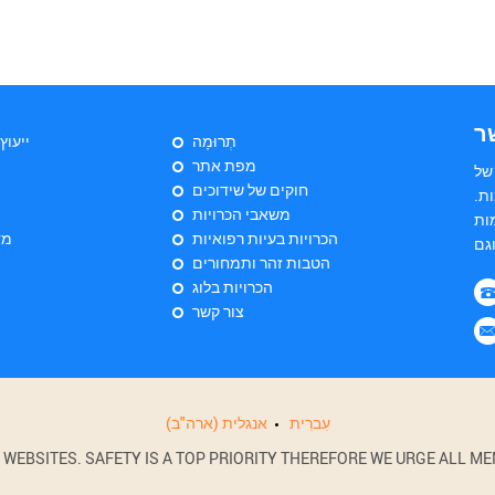
ר
תְרוּמָה
ייעוץ
מפת אתר
של
חוקים של שידוכים
ת.
משאבי הכרויות
ות
הכרויות בעיות רפואיות
מד
הטבות זהר ותמחורים
הכרויות בלוג
צור קשר
עִברִית
אנגלית (ארה"ב)
BSITES. SAFETY IS A TOP PRIORITY THEREFORE WE URGE ALL MEM