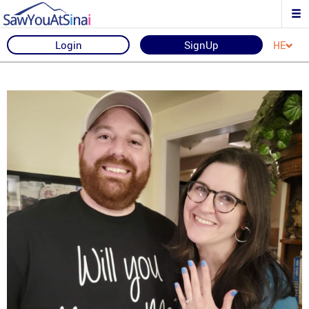
Login
SignUp
HE