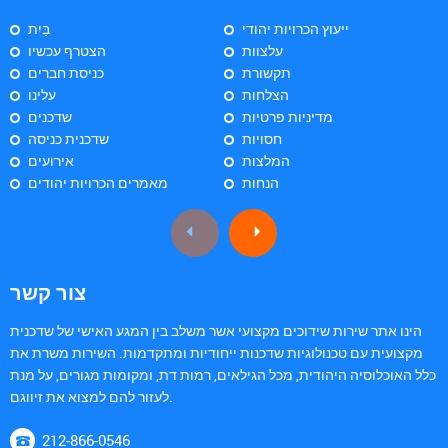
ייעוץ הכרויות יהודי
בַּיִת
עלצוות
הצטרף עכשיו
תקשורת
כניסת חברים
הצלחות
עלינו
מדיניות פרטיות
שדכנים
חסויות
שדכנית כניסה
המלצות
אירועים
הנחות
מאמרים הכרויות יהודים
צור קשר
הינו אתר שירות שידוכים מקצועי אשר משלב בין המגע האישי של שדכנית
מקצועית עם טכנולוגיות שדכנות ייחודיות ומתקדמות. השירות משרת את
כלל האוכלוסיה היהודית, מכל הגילאים, רמות דת, ומקומות מגורים, על מנת
לעזור להם למצוא את זיווגם.
212-866-0546