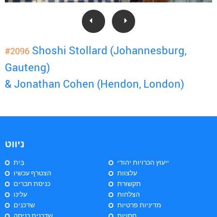
Shoshi Stollard (Johannesburg,
#2096
Gauteng)
& Jonathan Cohen (Hendon, London)
ניווט
ייעוץ הכרויות יהודי
בַּיִת
עלצוות
הצטרף עכשיו
תקשורת
כניסת חברים
הצלחות
עלינו
מדיניות פרטיות
שדכנים
חסויות
שדכנית כניסה