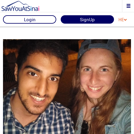
Login
SignUp
HE