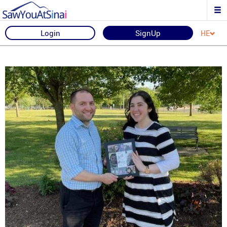
Login
SignUp
HE