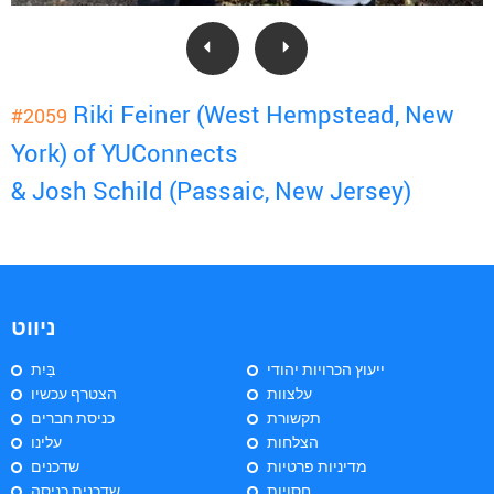
Riki Feiner (West Hempstead, New
#2059
York) of YUConnects
& Josh Schild (Passaic, New Jersey)
ניווט
ייעוץ הכרויות יהודי
בַּיִת
עלצוות
הצטרף עכשיו
תקשורת
כניסת חברים
הצלחות
עלינו
מדיניות פרטיות
שדכנים
חסויות
שדכנית כניסה