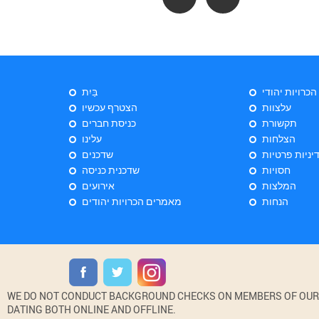
 הכרויות יהודי
בַּיִת
עלצוות
הצטרף עכשיו
תקשורת
כניסת חברים
הצלחות
עלינו
יניות פרטיות
שדכנים
חסויות
שדכנית כניסה
המלצות
אירועים
הנחות
מאמרים הכרויות יהודים
WE DO NOT CONDUCT BACKGROUND CHECKS ON MEMBERS OF OUR WE
DATING BOTH ONLINE AND OFFLINE.