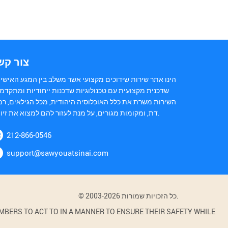
צור קש
הינו אתר שירות שידוכים מקצועי אשר משלב בין המגע האישי 
שדכנית מקצועית עם טכנולוגיות שדכנות ייחודיות ומתקדמ.
השירות משרת את כלל האוכלוסיה היהודית, מכל הגילאים, רמ
דת, ומקומות מגורים, על מנת לעזור להם למצוא את זיווגם.
212-866-0546
support@sawyouatsinai.com
© 2003-2026 כל הזכויות שמורות.
BERS TO ACT TO IN A MANNER TO ENSURE THEIR SAFETY WHILE