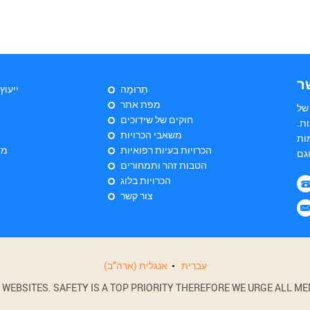
ר
תְרוּמָה
ייעוץ
מפת אתר
של
חוקים של שידוכים
ות
משאבי הכרויות
ות
הכרויות בעיות רפואיות
מד
הטבות זהר ותמחורים
הכרויות בלוג
צור קשר
עִברִית
אנגלית (ארה"ב)
BSITES. SAFETY IS A TOP PRIORITY THEREFORE WE URGE ALL MEM