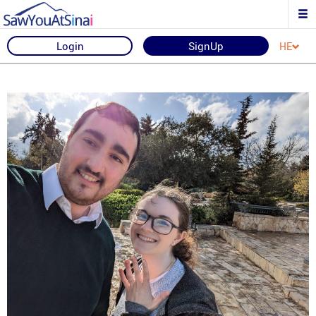
Login
SignUp
HE