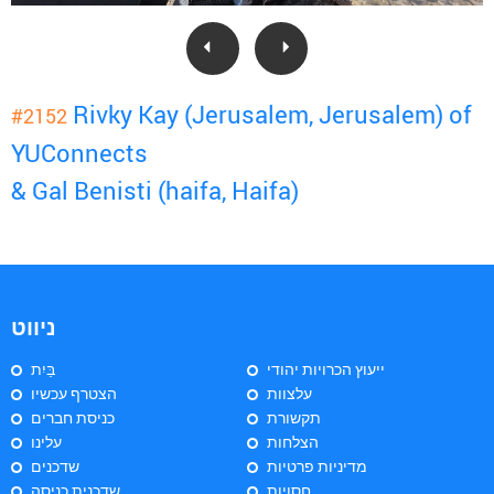
Rivky Kay (Jerusalem, Jerusalem) of
#2152
YUConnects
& Gal Benisti (haifa, Haifa)
ניווט
ייעוץ הכרויות יהודי
בַּיִת
עלצוות
הצטרף עכשיו
תקשורת
כניסת חברים
הצלחות
עלינו
מדיניות פרטיות
שדכנים
חסויות
שדכנית כניסה