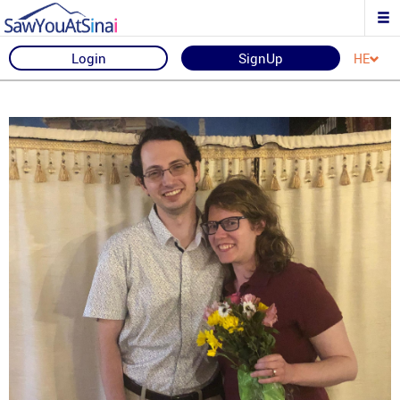
Login
SignUp
HE