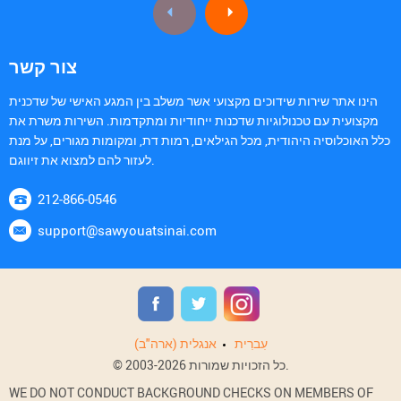
צור קשר
הינו אתר שירות שידוכים מקצועי אשר משלב בין המגע האישי של שדכנית
מקצועית עם טכנולוגיות שדכנות ייחודיות ומתקדמות. השירות משרת את
כלל האוכלוסיה היהודית, מכל הגילאים, רמות דת, ומקומות מגורים, על מנת
לעזור להם למצוא את זיווגם.
212-866-0546
support@sawyouatsinai.com
עִברִית
אנגלית (ארה"ב)
© 2003-2026 כל הזכויות שמורות.
WE DO NOT CONDUCT BACKGROUND CHECKS ON MEMBERS OF