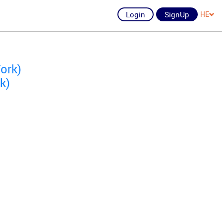
Login
SignUp
HE
ork)
k)