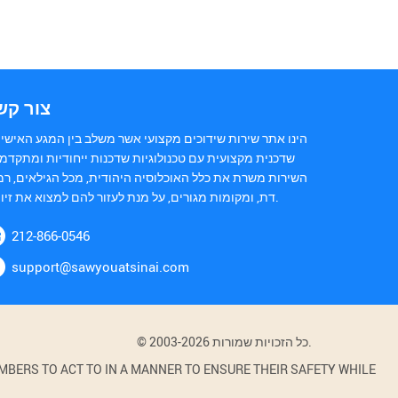
צור קש
הינו אתר שירות שידוכים מקצועי אשר משלב בין המגע האישי 
שדכנית מקצועית עם טכנולוגיות שדכנות ייחודיות ומתקדמו
השירות משרת את כלל האוכלוסיה היהודית, מכל הגילאים, רמ
דת, ומקומות מגורים, על מנת לעזור להם למצוא את זיווגם.
212-866-0546
support@sawyouatsinai.com
© 2003-2026 כל הזכויות שמורות.
BERS TO ACT TO IN A MANNER TO ENSURE THEIR SAFETY WHILE