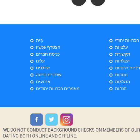
 הכרויות יהודי
בַּיִת
עלצוות
הצטרף עכשיו
תקשורת
כניסת חברים
הצלחות
עלינו
יניות פרטיות
שדכנים
חסויות
שדכנית כניסה
המלצות
אירועים
הנחות
מאמרים הכרויות יהודים
WE DO NOT CONDUCT BACKGROUND CHECKS ON MEMBERS OF OUR WE
DATING BOTH ONLINE AND OFFLINE.