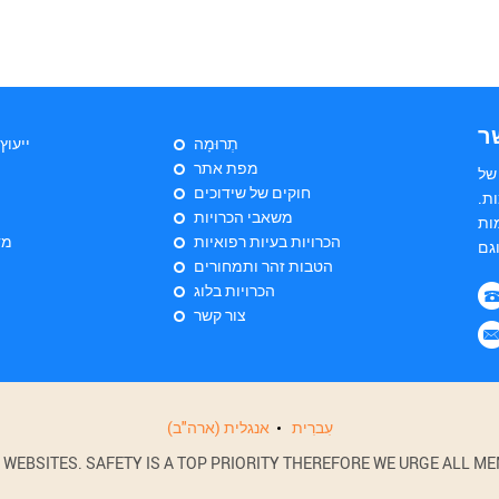
ר
תְרוּמָה
ייעוץ
מפת אתר
של
חוקים של שידוכים
ת.
משאבי הכרויות
ות
הכרויות בעיות רפואיות
מד
הטבות זהר ותמחורים
הכרויות בלוג
צור קשר
עִברִית
אנגלית (ארה"ב)
BSITES. SAFETY IS A TOP PRIORITY THEREFORE WE URGE ALL MEM