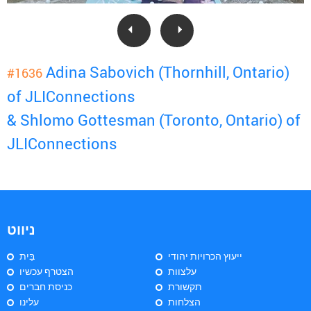
Adina Sabovich (Thornhill, Ontario)
#1636
of JLIConnections
& Shlomo Gottesman (Toronto, Ontario) of
JLIConnections
ניווט
ייעוץ הכרויות יהודי
בַּיִת
עלצוות
הצטרף עכשיו
תקשורת
כניסת חברים
הצלחות
עלינו