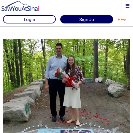
Login
SignUp
HE