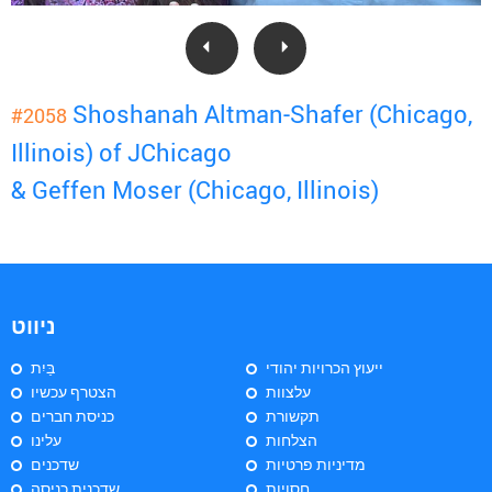
Shoshanah Altman-Shafer (Chicago,
#2058
Illinois) of JChicago
& Geffen Moser (Chicago, Illinois)
ניווט
ייעוץ הכרויות יהודי
בַּיִת
עלצוות
הצטרף עכשיו
תקשורת
כניסת חברים
הצלחות
עלינו
מדיניות פרטיות
שדכנים
חסויות
שדכנית כניסה