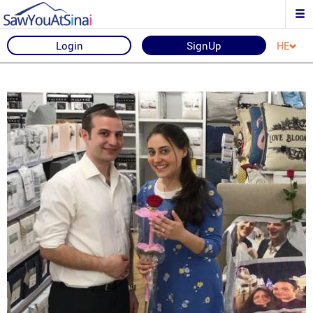
Login
SignUp
HE