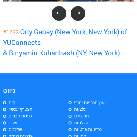
Orly Gabay (New York, New York) of
#1632
YUConnects
& Binyamin Kohanbash (NY, New York)
ניווט
ייעוץ הכרויות יהודי
בַּיִת
עלצוות
הצטרף עכשיו
תקשורת
כניסת חברים
הצלחות
עלינו
מדיניות פרטיות
שדכנים
חסויות
שדכנית כניסה