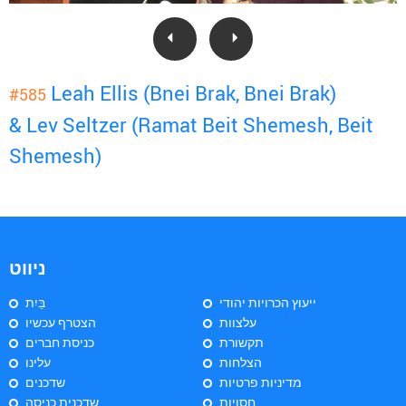
Leah Ellis (Bnei Brak, Bnei Brak)
#585
& Lev Seltzer (Ramat Beit Shemesh, Beit
Shemesh)
ניווט
ייעוץ הכרויות יהודי
בַּיִת
עלצוות
הצטרף עכשיו
תקשורת
כניסת חברים
הצלחות
עלינו
מדיניות פרטיות
שדכנים
חסויות
שדכנית כניסה