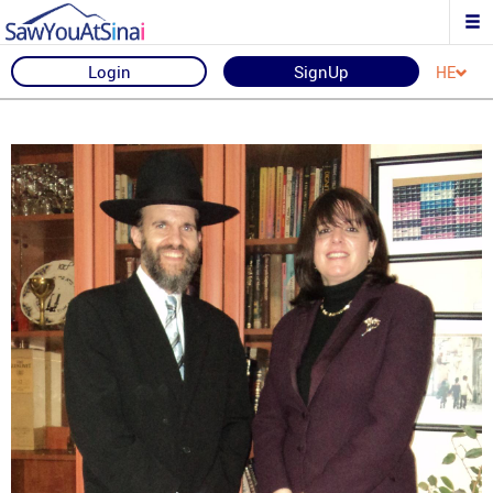
Login
SignUp
HE