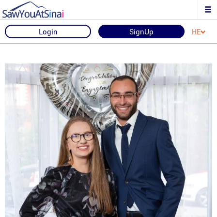
Login
SignUp
HE