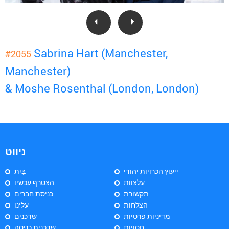
Sabrina Hart (Manchester,
#2055
Manchester)
& Moshe Rosenthal (London, London)
ניווט
ייעוץ הכרויות יהודי
בַּיִת
עלצוות
הצטרף עכשיו
תקשורת
כניסת חברים
הצלחות
עלינו
מדיניות פרטיות
שדכנים
חסויות
שדכנית כניסה