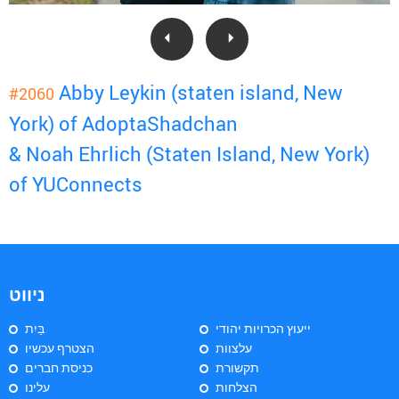
Abby Leykin (staten island, New
#2060
York) of AdoptaShadchan
& Noah Ehrlich (Staten Island, New York)
of YUConnects
ניווט
ייעוץ הכרויות יהודי
בַּיִת
עלצוות
הצטרף עכשיו
תקשורת
כניסת חברים
הצלחות
עלינו