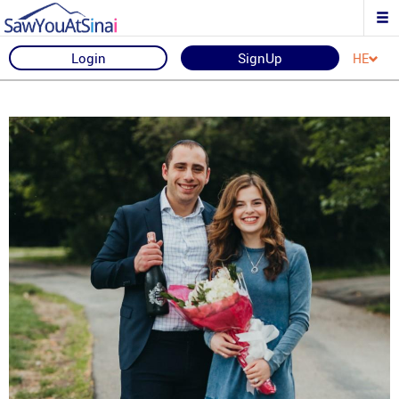
Login
SignUp
HE