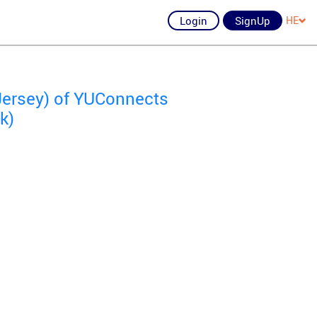
Login
SignUp
HE
Jersey) of YUConnects
k)