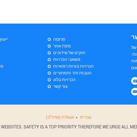
ר
תְרוּמָה
ייעוץ
מפת אתר
של
חוקים של שידוכים
ת.
משאבי הכרויות
ות
הכרויות בעיות רפואיות
מד
הטבות זהר ותמחורים
הכרויות בלוג
צור קשר
עִברִית
אנגלית (ארה"ב)
BSITES. SAFETY IS A TOP PRIORITY THEREFORE WE URGE ALL MEM