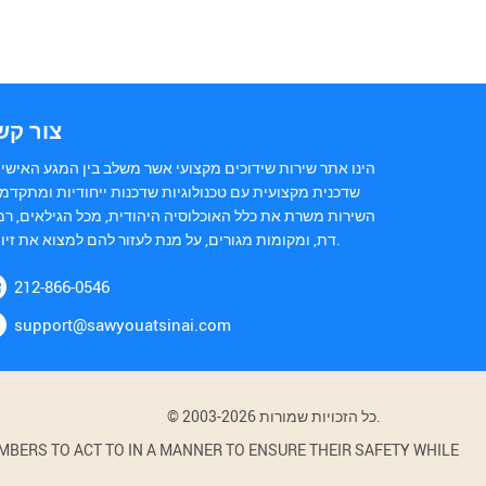
צור קש
הינו אתר שירות שידוכים מקצועי אשר משלב בין המגע האישי 
שדכנית מקצועית עם טכנולוגיות שדכנות ייחודיות ומתקדמו
השירות משרת את כלל האוכלוסיה היהודית, מכל הגילאים, רמ
דת, ומקומות מגורים, על מנת לעזור להם למצוא את זיווגם.
212-866-0546
support@sawyouatsinai.com
© 2003-2026 כל הזכויות שמורות.
BERS TO ACT TO IN A MANNER TO ENSURE THEIR SAFETY WHILE