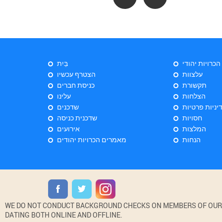
 הכרויות יהודי
בַּיִת
עלצוות
הצטרף עכשיו
תקשורת
כניסת חברים
הצלחות
עלינו
יניות פרטיות
שדכנים
חסויות
שדכנית כניסה
המלצות
אירועים
הנחות
מאמרים הכרויות יהודים
WE DO NOT CONDUCT BACKGROUND CHECKS ON MEMBERS OF OUR WE
DATING BOTH ONLINE AND OFFLINE.