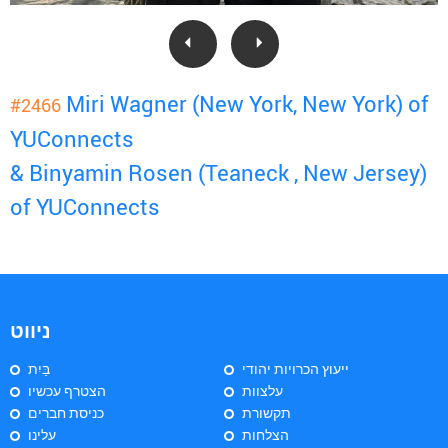
Miri Wagner (New York, New York) of
#2466
YUConnects
& Binyamin Rosen (Teaneck , New Jersey)
of YUConnects
ניווט
ייעוץ הכרויות יהודי
בַּיִת
עלצוות
הצטרף עכשיו
תקשורת
כניסת חברים
הצלחות
עלינו