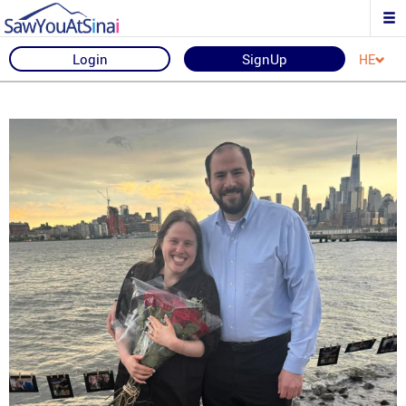
Login
SignUp
HE