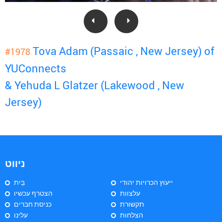
Tova Adam (Passaic , New Jersey) of
#1978
YUConnects
& Yehuda L Glatzer (Lakewood , New
Jersey)
ניווט
ייעוץ הכרויות יהודי
בַּיִת
עלצוות
הצטרף עכשיו
תקשורת
כניסת חברים
הצלחות
עלינו