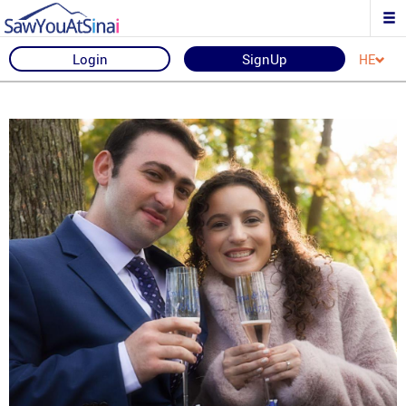
Login
SignUp
HE