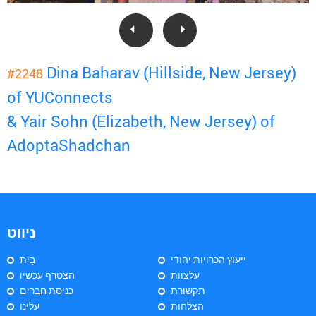
Dina Baharav (Hillside, New Jersey)
#2248
of YUConnects
& Yair Sohn (Elizabeth, New Jersey) of
AdoptaShadchan
ניווט
ייעוץ הכרויות יהודי
בַּיִת
עלצוות
הצטרף עכשיו
תקשורת
כניסת חברים
הצלחות
עלינו