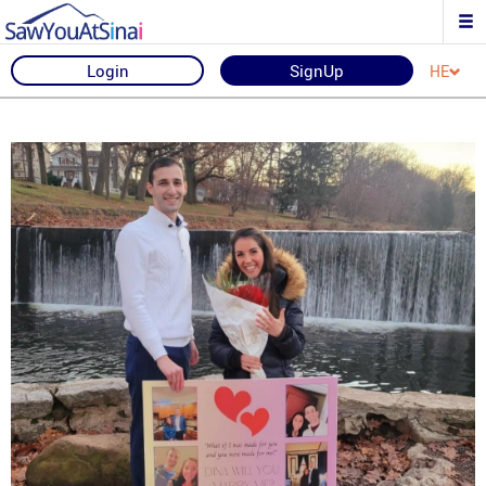
Login
SignUp
HE