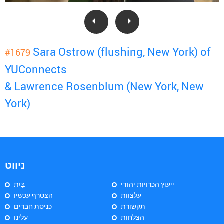
Sara Ostrow (flushing, New York) of
#1679
YUConnects
& Lawrence Rosenblum (New York, New
York)
ניווט
ייעוץ הכרויות יהודי
בַּיִת
עלצוות
הצטרף עכשיו
תקשורת
כניסת חברים
הצלחות
עלינו