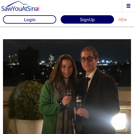
Login
SignUp
HE