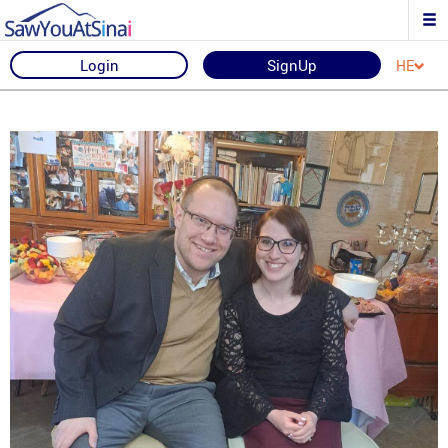
Login
SignUp
HE