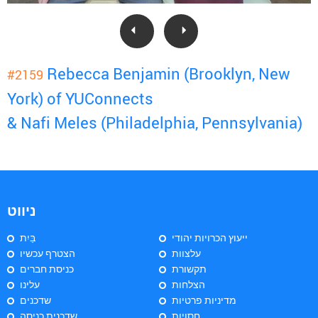
Rebecca Benjamin (Brooklyn, New
#2159
York) of YUConnects
& Nafi Meles (Philadelphia, Pennsylvania)
ניווט
ייעוץ הכרויות יהודי
בַּיִת
עלצוות
הצטרף עכשיו
תקשורת
כניסת חברים
הצלחות
עלינו
מדיניות פרטיות
שדכנים
חסויות
שדכנית כניסה