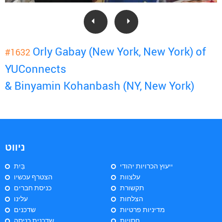
Orly Gabay (New York, New York) of
#1632
YUConnects
& Binyamin Kohanbash (NY, New York)
ניווט
ייעוץ הכרויות יהודי
בַּיִת
עלצוות
הצטרף עכשיו
תקשורת
כניסת חברים
הצלחות
עלינו
מדיניות פרטיות
שדכנים
חסויות
שדכנית כניסה