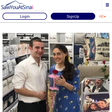
Login
SignUp
HE