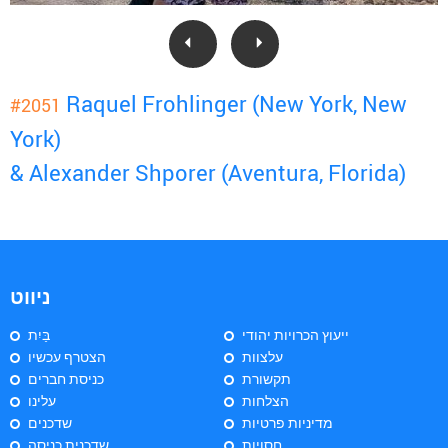
Raquel Frohlinger (New York, New
#2051
York)
& Alexander Shporer (Aventura, Florida)
ניווט
ייעוץ הכרויות יהודי
בַּיִת
עלצוות
הצטרף עכשיו
תקשורת
כניסת חברים
הצלחות
עלינו
מדיניות פרטיות
שדכנים
חסויות
שדכנית כניסה