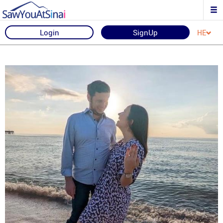
Login
SignUp
HE