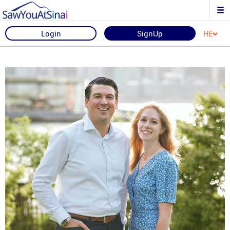
Login
SignUp
HE