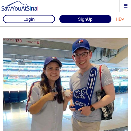
Login
SignUp
HE