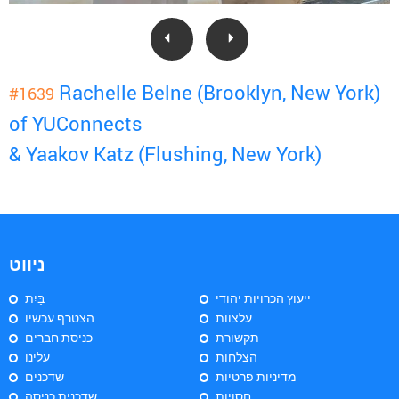
Rachelle Belne (Brooklyn, New York)
#1639
of YUConnects
& Yaakov Katz (Flushing, New York)
ניווט
ייעוץ הכרויות יהודי
בַּיִת
עלצוות
הצטרף עכשיו
תקשורת
כניסת חברים
הצלחות
עלינו
מדיניות פרטיות
שדכנים
חסויות
שדכנית כניסה