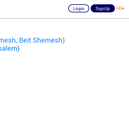
Login
SignUp
HE
mesh, Beit Shemesh)
salem)