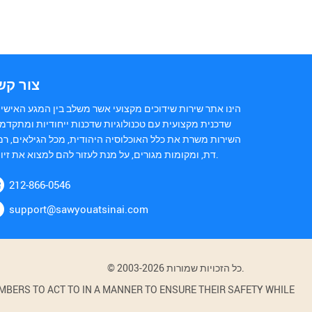
צור קש
הינו אתר שירות שידוכים מקצועי אשר משלב בין המגע האישי 
שדכנית מקצועית עם טכנולוגיות שדכנות ייחודיות ומתקדמו
השירות משרת את כלל האוכלוסיה היהודית, מכל הגילאים, רמ
דת, ומקומות מגורים, על מנת לעזור להם למצוא את זיווגם.
212-866-0546
support@sawyouatsinai.com
© 2003-2026 כל הזכויות שמורות.
BERS TO ACT TO IN A MANNER TO ENSURE THEIR SAFETY WHILE