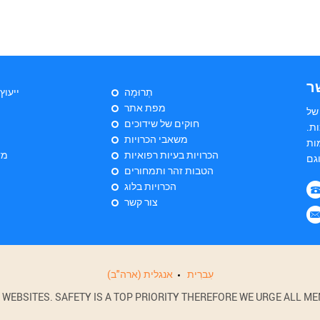
ר
תְרוּמָה
ייעוץ
מפת אתר
של
חוקים של שידוכים
ת.
משאבי הכרויות
ות
הכרויות בעיות רפואיות
מד
הטבות זהר ותמחורים
הכרויות בלוג
צור קשר
עִברִית
אנגלית (ארה"ב)
BSITES. SAFETY IS A TOP PRIORITY THEREFORE WE URGE ALL MEM