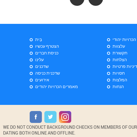
 הכרויות יהודי
בַּיִת
עלצוות
הצטרף עכשיו
תקשורת
כניסת חברים
הצלחות
עלינו
יניות פרטיות
שדכנים
חסויות
שדכנית כניסה
המלצות
אירועים
הנחות
מאמרים הכרויות יהודים
WE DO NOT CONDUCT BACKGROUND CHECKS ON MEMBERS OF OUR WE
DATING BOTH ONLINE AND OFFLINE.