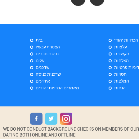
 הכרויות יהודי
בַּיִת
עלצוות
הצטרף עכשיו
תקשורת
כניסת חברים
הצלחות
עלינו
יניות פרטיות
שדכנים
חסויות
שדכנית כניסה
המלצות
אירועים
הנחות
מאמרים הכרויות יהודים
WE DO NOT CONDUCT BACKGROUND CHECKS ON MEMBERS OF OUR WE
DATING BOTH ONLINE AND OFFLINE.