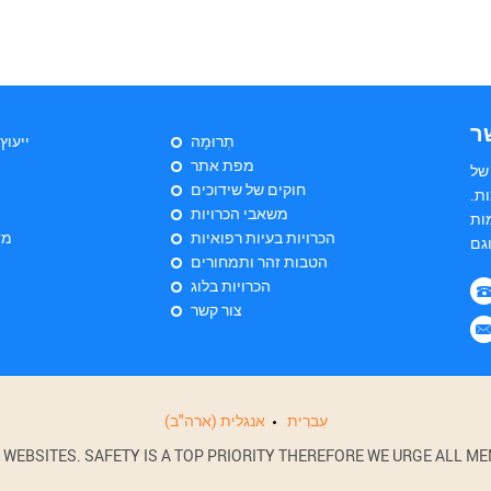
ר
תְרוּמָה
ייעוץ
מפת אתר
של
חוקים של שידוכים
ת.
משאבי הכרויות
ות
הכרויות בעיות רפואיות
מד
הטבות זהר ותמחורים
הכרויות בלוג
צור קשר
עִברִית
אנגלית (ארה"ב)
BSITES. SAFETY IS A TOP PRIORITY THEREFORE WE URGE ALL MEM