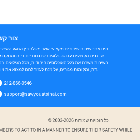
צור קש
הינו אתר שירות שידוכים מקצועי אשר משלב בין המגע האישי 
שדכנית מקצועית עם טכנולוגיות שדכנות ייחודיות ומתקדמו
השירות משרת את כלל האוכלוסיה היהודית, מכל הגילאים, רמ
דת, ומקומות מגורים, על מנת לעזור להם למצוא את זיווגם.
212-866-0546
support@sawyouatsinai.com
© 2003-2026 כל הזכויות שמורות.
BERS TO ACT TO IN A MANNER TO ENSURE THEIR SAFETY WHILE