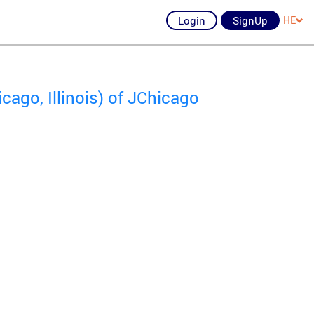
Login
SignUp
HE
ago, Illinois) of JChicago