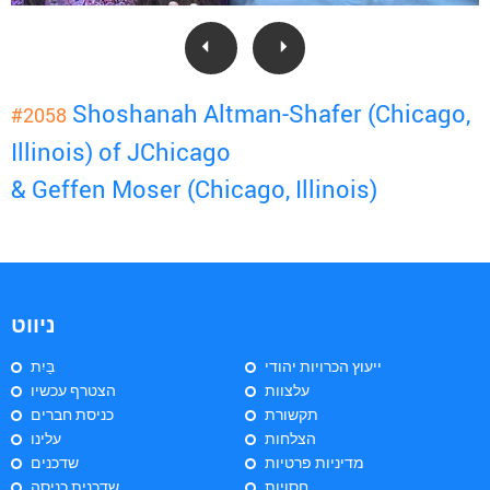
Shoshanah Altman-Shafer (Chicago,
#2058
Illinois) of JChicago
& Geffen Moser (Chicago, Illinois)
ניווט
ייעוץ הכרויות יהודי
בַּיִת
עלצוות
הצטרף עכשיו
תקשורת
כניסת חברים
הצלחות
עלינו
מדיניות פרטיות
שדכנים
חסויות
שדכנית כניסה