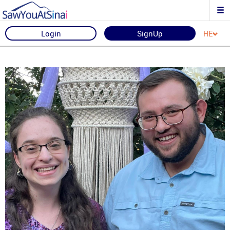
Login
SignUp
HE