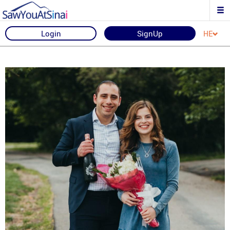
Login
SignUp
HE