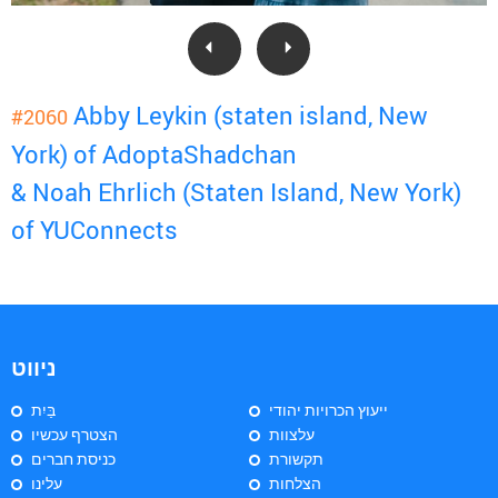
Abby Leykin (staten island, New
#2060
York) of AdoptaShadchan
& Noah Ehrlich (Staten Island, New York)
of YUConnects
ניווט
ייעוץ הכרויות יהודי
בַּיִת
עלצוות
הצטרף עכשיו
תקשורת
כניסת חברים
הצלחות
עלינו