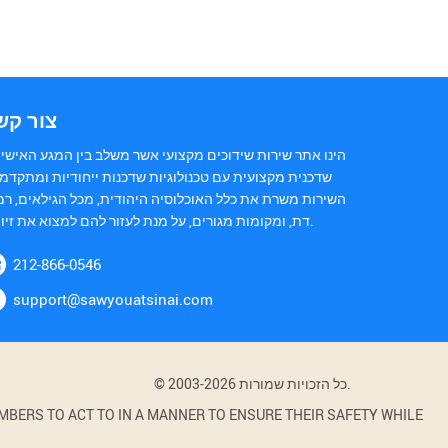
צור קש
הינו אתר שירות שידוכים מקצועי אשר משלב בין המגע האישי 
שדכנית מקצועית עם טכנולוגיות שדכנות ייחודיות ומתקדמו
השירות משרת את כלל האוכלוסיה היהודית, מכל הגילאים, רמ
דת, ומקומות מגורים, על מנת לעזור להם למצוא את זיווגם.
212-866-0546
support@sawyouatsinai.com
© 2003-2026 כל הזכויות שמורות.
BERS TO ACT TO IN A MANNER TO ENSURE THEIR SAFETY WHILE