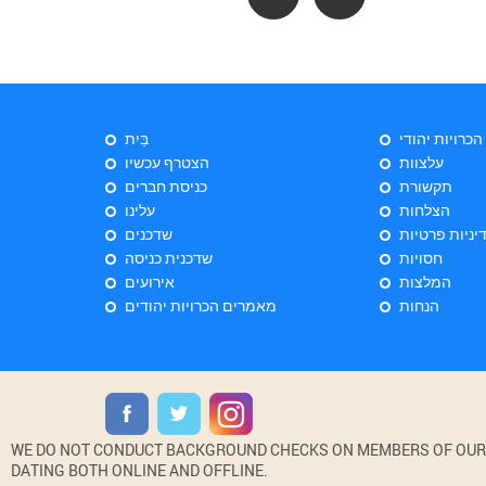
 הכרויות יהודי
בַּיִת
עלצוות
הצטרף עכשיו
תקשורת
כניסת חברים
הצלחות
עלינו
יניות פרטיות
שדכנים
חסויות
שדכנית כניסה
המלצות
אירועים
הנחות
מאמרים הכרויות יהודים
WE DO NOT CONDUCT BACKGROUND CHECKS ON MEMBERS OF OUR WE
DATING BOTH ONLINE AND OFFLINE.