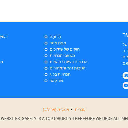
ר
תְרוּמָה
ייעוץ
מפת אתר
של
חוקים של שידוכים
ת.
משאבי הכרויות
ות
הכרויות בעיות רפואיות
מד
הטבות זהר ותמחורים
הכרויות בלוג
צור קשר
עִברִית
אנגלית (ארה"ב)
BSITES. SAFETY IS A TOP PRIORITY THEREFORE WE URGE ALL MEM