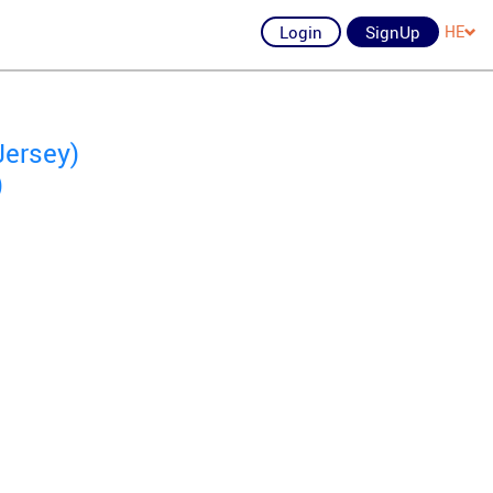
Login
SignUp
HE
Jersey)
)