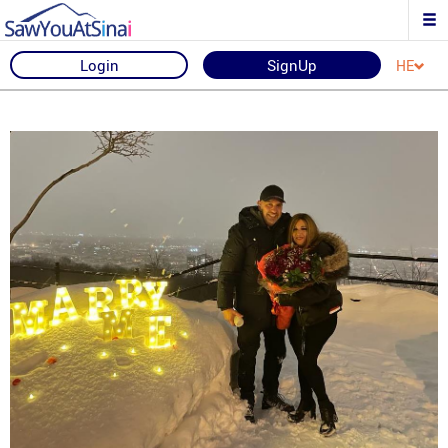
Login
SignUp
HE