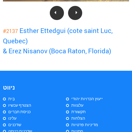
Esther Ettedgui (cote saint Luc,
#2137
Quebec)
& Erez Nisanov (Boca Raton, Florida)
ניווט
ייעוץ הכרויות יהודי
בַּיִת
עלצוות
הצטרף עכשיו
תקשורת
כניסת חברים
הצלחות
עלינו
מדיניות פרטיות
שדכנים
חסויות
שדכנית כניסה