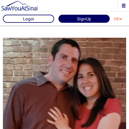
Login
SignUp
HE