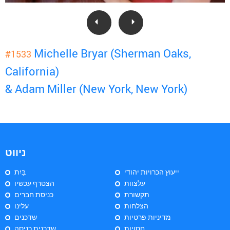
Michelle Bryar (Sherman Oaks,
#1533
California)
& Adam Miller (New York, New York)
ניווט
ייעוץ הכרויות יהודי
בַּיִת
עלצוות
הצטרף עכשיו
תקשורת
כניסת חברים
הצלחות
עלינו
מדיניות פרטיות
שדכנים
חסויות
שדכנית כניסה