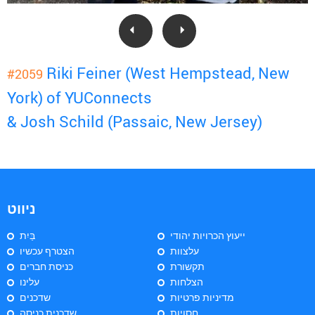
Riki Feiner (West Hempstead, New
#2059
York) of YUConnects
& Josh Schild (Passaic, New Jersey)
ניווט
ייעוץ הכרויות יהודי
בַּיִת
עלצוות
הצטרף עכשיו
תקשורת
כניסת חברים
הצלחות
עלינו
מדיניות פרטיות
שדכנים
חסויות
שדכנית כניסה