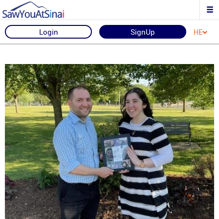
Login
SignUp
HE