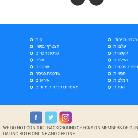
 הכרויות יהודי
בַּיִת
עלצוות
הצטרף עכשיו
תקשורת
כניסת חברים
הצלחות
עלינו
יניות פרטיות
שדכנים
חסויות
שדכנית כניסה
המלצות
אירועים
הנחות
מאמרים הכרויות יהודים
WE DO NOT CONDUCT BACKGROUND CHECKS ON MEMBERS OF OUR WE
DATING BOTH ONLINE AND OFFLINE.