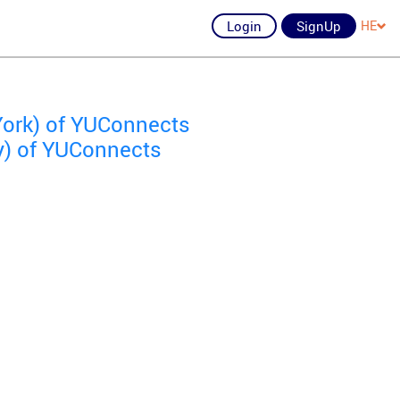
Login
SignUp
HE
York) of YUConnects
y) of YUConnects