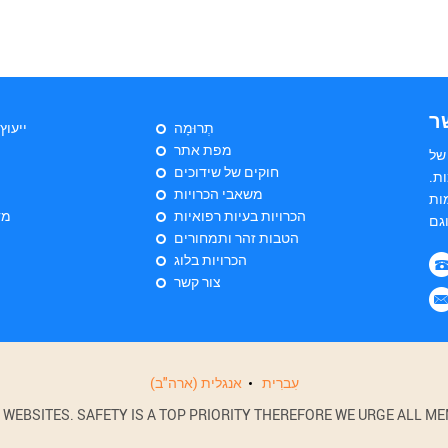
ר
תְרוּמָה
ייעוץ
מפת אתר
של
חוקים של שידוכים
ת.
משאבי הכרויות
ות
הכרויות בעיות רפואיות
מד
הטבות זהר ותמחורים
הכרויות בלוג
צור קשר
עִברִית
אנגלית (ארה"ב)
BSITES. SAFETY IS A TOP PRIORITY THEREFORE WE URGE ALL MEM