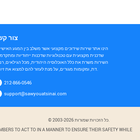
צור קש
הינו אתר שירות שידוכים מקצועי אשר משלב בין המגע האישי 
שדכנית מקצועית עם טכנולוגיות שדכנות ייחודיות ומתקדמו
השירות משרת את כלל האוכלוסיה היהודית, מכל הגילאים, רמ
דת, ומקומות מגורים, על מנת לעזור להם למצוא את זיווגם.
212-866-0546
support@sawyouatsinai.com
© 2003-2026 כל הזכויות שמורות.
BERS TO ACT TO IN A MANNER TO ENSURE THEIR SAFETY WHILE