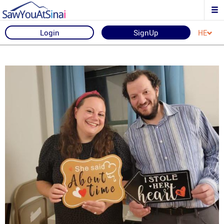
Login
SignUp
HE