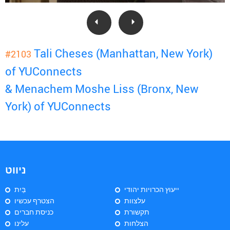
Tali Cheses (Manhattan, New York)
#2103
of YUConnects
& Menachem Moshe Liss (Bronx, New
York) of YUConnects
ניווט
ייעוץ הכרויות יהודי
בַּיִת
עלצוות
הצטרף עכשיו
תקשורת
כניסת חברים
הצלחות
עלינו