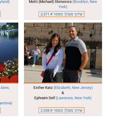
yland)
Motti (Michael) Slomovics
(Brooklyn, New
York)
שידוך מוצלך מספר # 2,571
Aires,
Esther Katz
(Elizabeth, New Jersey)
&
Ephraim Seif
(Lawrence, New York)
gentina)
שידוך מוצלך מספר # 2,538