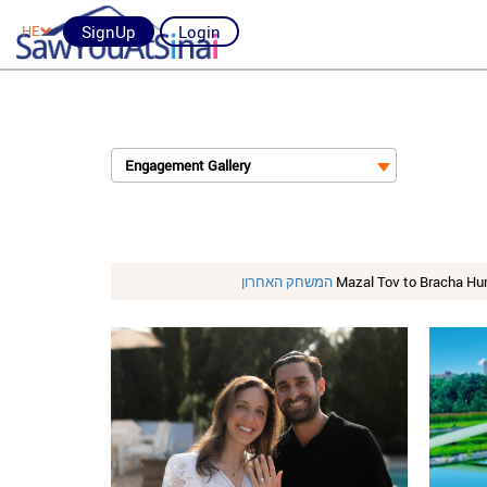
HE
SignUp
Login
Engagement Gallery
המשחק האחרון
Mazal Tov to Bracha Hur