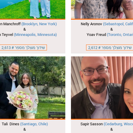
en Manchroff
(brooklyn, New York)
Nelly Aronov
(Sebastopol, Calif
&
&
n Teyvel
(Minneapolis, Minnesota)
Yoav Freud
(Toronto, Ontar
שידוך מוצלך מספר # 2,612
שידוך מוצלך מספר # 2,613
Tali Dines
(Santiago, Chile)
Sapir Sasson
(Cedarburg, Wisc
&
&