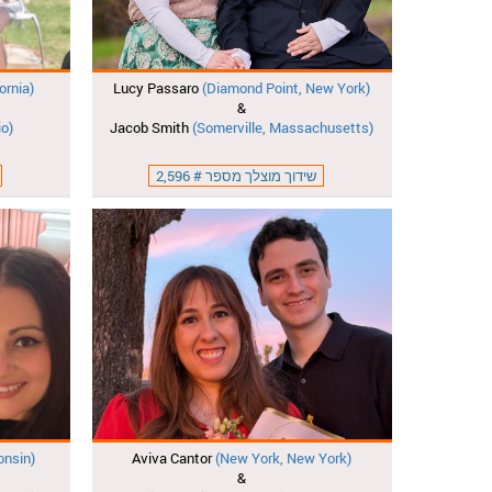
ornia)
Lucy Passaro
(Diamond Point, New York)
&
io)
Jacob Smith
(Somerville, Massachusetts)
שידוך מוצלך מספר # 2,596
onsin)
Aviva Cantor
(New York, New York)
&